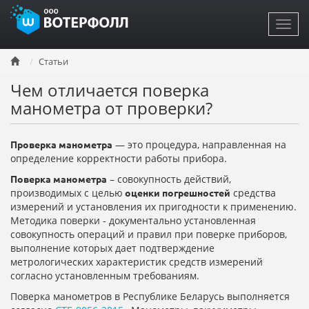
Toggl
navig
Перейти
Статьи
к
основному
Чем отличается поверка
содержанию
манометра от проверки?
— это процедура, направленная на
Проверка манометра
определение корректности работы прибора.
– совокупность действий,
Поверка манометра
производимых с целью
средства
оценки погрешностей
измерений и установления их пригодности к применению.
Методика поверки - документально установленная
совокупность операций и правил при поверке приборов,
выполнение которых дает подтверждение
метрологических характеристик средств измерений
согласно установленным требованиям.
Поверка манометров в Республике Беларусь выполняется