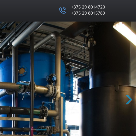
+375 29 8014720
+375 29 8015789
Вперё