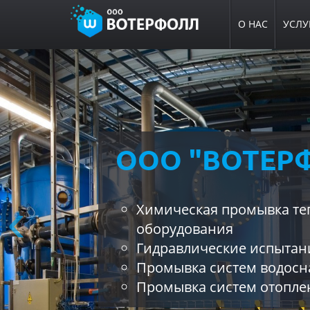
О НАС
УСЛУ
Перейти
к
основному
содержанию
ООО "ВОТЕР
ПОДГОТОВКА
ОСЕННЕ-ЗИМ
Химическая промывка те
ПЕРИОДУ
оборудования
Гидравлические испытан
Промывка систем водос
Назад
Поможем подготовить Вашу 
Промывка систем отопле
зимнему периоду