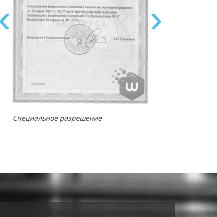
Назад
Вперёд
Специальное разрешение
Специальное раз