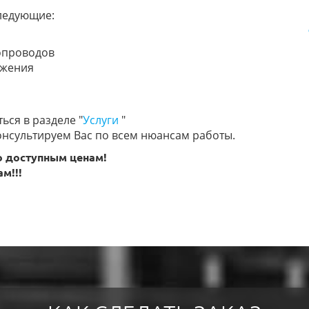
ледующие:
опроводов
бжения
ся в разделе "
Услуги
"
онсультируем Вас по всем нюансам работы.
о доступным ценам!
м!!!