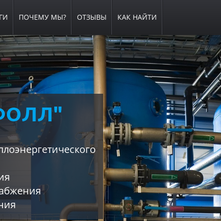
ГИ
ПОЧЕМУ МЫ?
ОТЗЫВЫ
КАК НАЙТИ
ФОЛЛ"
 К
НЕМУ
плоэнергетического
ия
набжения
систему к осенне-
ния