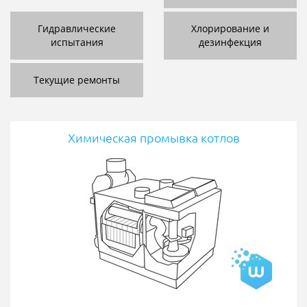
Гидравлические
Хлорирование и
испытания
дезинфекция
Текущие ремонты
Химическая промывка котлов