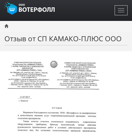
Toggl
navig
Перейти
к
основному
Отзыв от СП КАМАКО-ПЛЮС ООО
содержанию