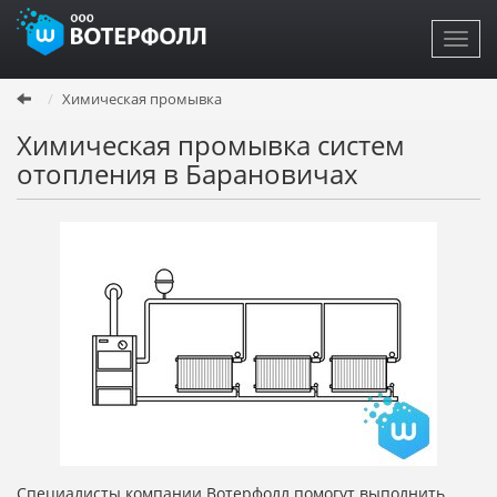
Toggl
navig
Перейти
Химическая промывка
к
основному
Химическая промывка систем
содержанию
отопления в Барановичах
Специалисты компании Вотерфолл помогут выполнить