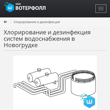
Toggl
navig
Перейти
Хлорирование и дезинфекция
к
основному
Хлорирование и дезинфекция
содержанию
систем водоснабжения в
Новогрудке