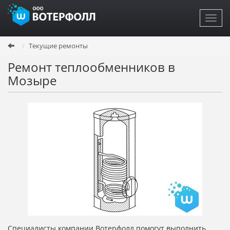
Toggl
navig
Перейти
Текущие ремонты
к
основному
Ремонт теплообменников в
содержанию
Мозыре
Специалисты компании Вотерфолл помогут выполнить