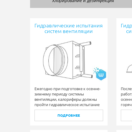
Хлорирование и дезинфекция
Гидравлические испытания
Гид
систем вентиляции
си
Ежегодно при подготовке к осенне-
После
зимнему периоду системы
работ
вентиляции, калориферы должны
осенн
пройти гидравлическое испытание
горяч
на повышенное давление.
быть 
испыт
ПОДРОБНЕЕ