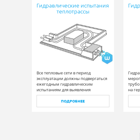
Гидравлические испытания
Гид
теплотрассы
Все тепловые сети в период
Гидра
эксплуатации должны подвергаться
мероп
ежегодным гидравлическим
трубо
испытаниям для выявления
на ге
дефектов после отопительного
давле
сезона и после проведения
ПОДРОБНЕЕ
ремонтных работ.