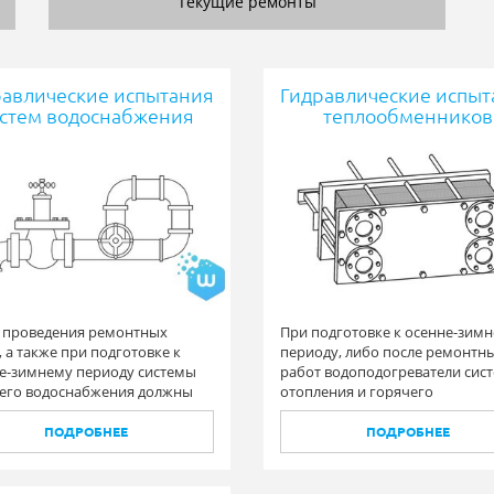
Текущие ремонты
равлические испытания
Гидравлические испыт
стем водоснабжения
теплообменников
 проведения ремонтных
При подготовке к осенне-зим
, а также при подготовке к
периоду, либо после ремонтн
е-зимнему периоду системы
работ водоподогреватели сис
его водоснабжения должны
отопления и горячего
подвергнуты гидравлическим
водоснабжения должны
аниям.
подвергаться гидравлическим
ПОДРОБНЕЕ
ПОДРОБНЕЕ
испытаниям на повышенное
давление.