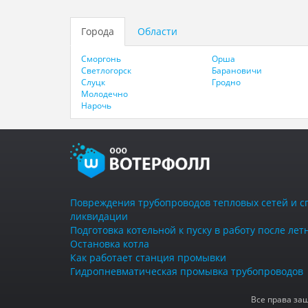
Города
Области
Сморгонь
Орша
Светлогорск
Барановичи
Слуцк
Гродно
Молодечно
Нарочь
Повреждения трубопроводов тепловых сетей и с
ликвидации
Подготовка котельной к пуску в работу после ле
Остановка котла
Как работает станция промывки
Гидропневматическая промывка трубопроводов
Все права за