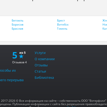
Бегомль
Брест
Жл
Борисов
Витебск
Но
Браслав
Гомель
Ка
5
Услуги
О компании
Отзывов
4
Отзывы
пособы их
Статьи
Библиотека
тнего перерыва
2017-2026 © Вся информация на сайте – собственность ООО "Вотерфолл"
щищены. Публикация информации с сайта без разрешения правообладат