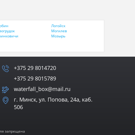
обин
Логойск
вогрудок
Могилев
линковичи
Мозырь
+375 29 8014720
+375 29 8015789
waterfall_box@mail.ru
г. Минск, ул. Попова, 24а, каб.
506
еля запрещена