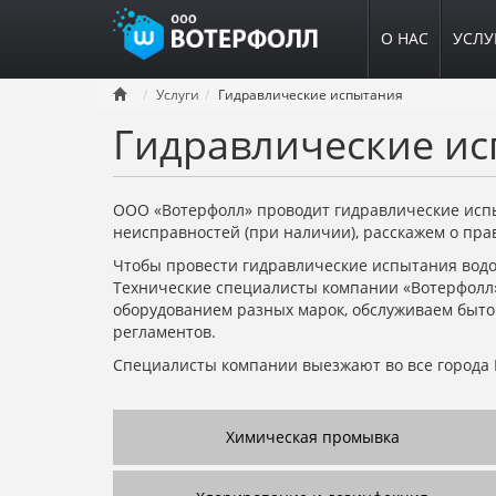
О НАС
УСЛУ
Перейти
Услуги
Гидравлические испытания
к
Гидравлические и
основному
содержанию
ООО «Вотерфолл» проводит гидравлические испы
неисправностей (при наличии), расскажем о пра
Чтобы провести гидравлические испытания водог
Технические специалисты компании «Вотерфолл»
оборудованием разных марок, обслуживаем быто
регламентов.
Специалисты компании выезжают во все города 
Химическая промывка