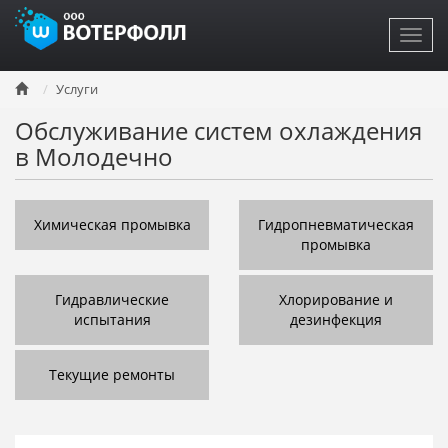
Toggl
navig
Перейти
Услуги
к
основному
Обслуживание систем охлаждения
содержанию
в Молодечно
Химическая промывка
Гидропневматическая
промывка
Гидравлические
Хлорирование и
испытания
дезинфекция
Текущие ремонты