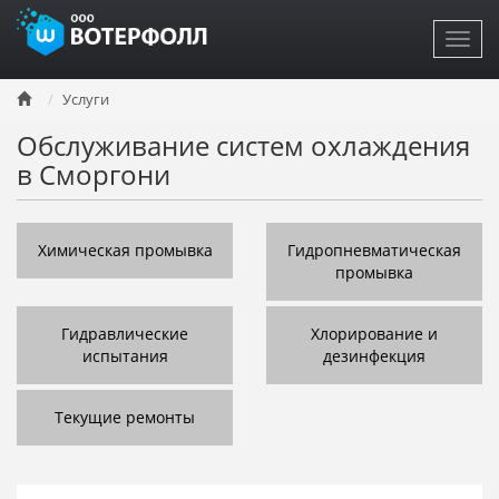
Toggl
navig
Перейти
Услуги
к
основному
Обслуживание систем охлаждения
содержанию
в Сморгони
Химическая промывка
Гидропневматическая
промывка
Гидравлические
Хлорирование и
испытания
дезинфекция
Текущие ремонты