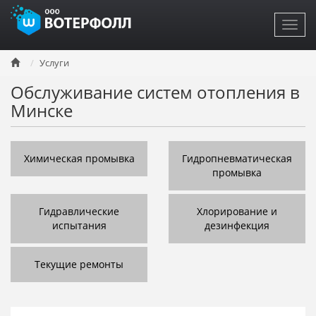
Toggl
navig
Перейти
Услуги
к
основному
Обслуживание систем отопления в
содержанию
Минске
Химическая промывка
Гидропневматическая
промывка
Гидравлические
Хлорирование и
испытания
дезинфекция
Текущие ремонты