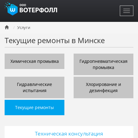
Toggl
navig
Перейти
Услуги
к
основному
Текущие ремонты в Минске
содержанию
Химическая промывка
Гидропневматическая
промывка
Гидравлические
Хлорирование и
испытания
дезинфекция
Текущие ремонты
Техническая консультация