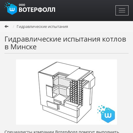
Toggl
navig
Перейти
Гидравлические испытания
к
основному
Гидравлические испытания котлов
содержанию
в Минске
Специалисты компании Вотерфолл помогут выполнить