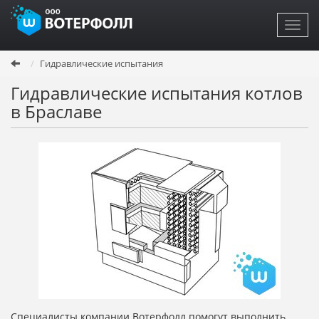
Toggl
navig
Перейти
Гидравлические испытания
к
основному
Гидравлические испытания котлов
содержанию
в Браславе
Специалисты компании Вотерфолл помогут выполнить