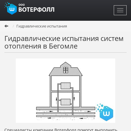
Toggl
navig
Перейти
Гидравлические испытания
к
основному
Гидравлические испытания систем
содержанию
отопления в Бегомле
Специалисты компании Вотерфолл помогут выполнить