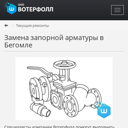
Toggl
navig
Перейти
Текущие ремонты
к
основному
Замена запорной арматуры в
содержанию
Бегомле
Специалисты компании Вотерфолл помогут выполнить