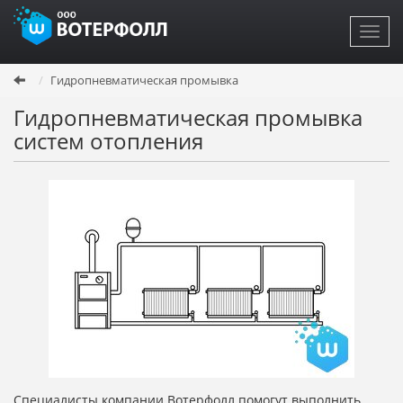
Toggl
navig
Перейти
Гидропневматическая промывка
к
основному
Гидропневматическая промывка
содержанию
систем отопления
Специалисты компании Вотерфолл помогут выполнить