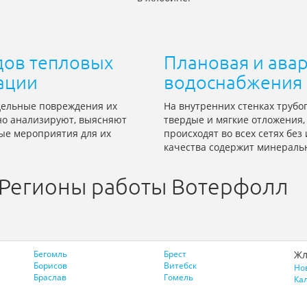
ов тепловых
Плановая и ава
ации
водоснабжения
дельные повреждения их
На внутренних стенках трубо
ьно анализируют, выясняют
твердые и мягкие отложения,
ые мероприятия для их
происходят во всех сетях без
качества содержит минераль
Регионы работы Вотерфолл
Бегомль
Брест
Жл
Борисов
Витебск
Но
Браслав
Гомель
Ка