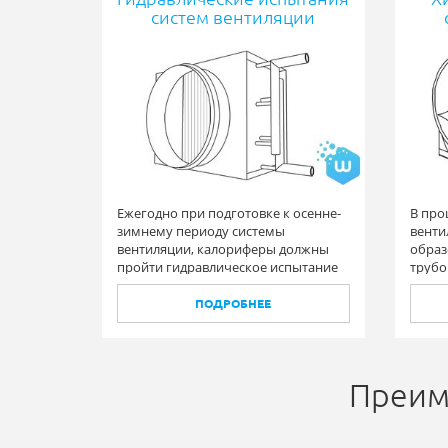
систем вентиляции
Ежегодно при подготовке к осенне-
В про
зимнему периоду системы
венти
вентиляции, калориферы должны
образ
пройти гидравлическое испытание
трубо
на повышенное давление.
содер
испол
ПОДРОБНЕЕ
теплон
Преим