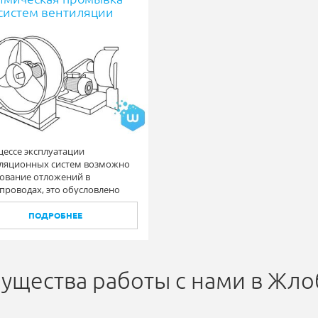
систем вентиляции
цессе эксплуатации
ляционных систем возможно
ование отложений в
проводах, это обусловлено
жанием примесей в воде,
ьзуемой в качестве
ПОДРОБНЕЕ
осителя, т.к.
ущества работы с нами в Жл