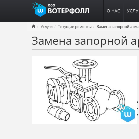
О НАС
УСЛУ
Перейти
Услуги
Текущие ремонты
Замена запорной арм
к
Замена запорной а
основному
содержанию