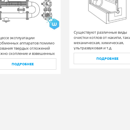
Существуют различные виды
очистки котлов от накипи, так
цессе эксплуатации
механическая, химическая,
обменных аппаратов помимо
ультразвуковая и т.д.
ования твердых отложений
жно скопление и взвешенных
ц, которых выпадают в осадок
ПОДРОБНЕЕ
 точках, где отсутствует
ПОДРОБНЕЕ
ляция воды