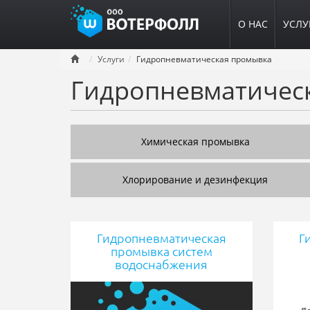
О НАС
УСЛУ
Перейти
Услуги
Гидропневматическая промывка
к
Гидропневматичес
основному
содержанию
Химическая промывка
Хлорирование и дезинфекция
Гидропневматическая
Г
промывка систем
водоснабжения