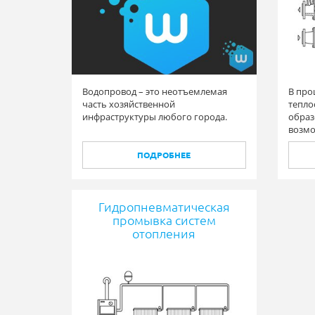
Водопровод – это неотъемлемая
В про
часть хозяйственной
тепло
инфраструктуры любого города.
образ
возмо
части
либо в
ПОДРОБНЕЕ
цирку
Гидропневматическая
промывка систем
отопления