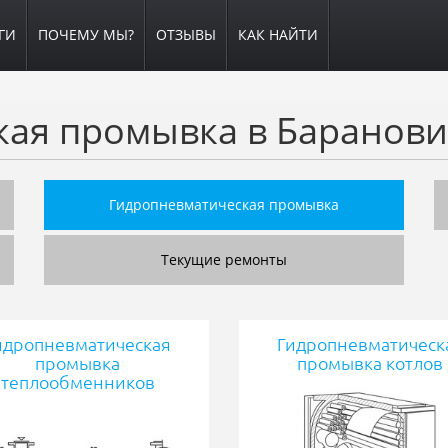
ГИ
ПОЧЕМУ МЫ?
ОТЗЫВЫ
КАК НАЙТИ
кая промывка в Баранови
Гидропневматическая промывка
Текущие ремонты
идропневматическая
Гидропневматическ
промывка
промывка котлов
теплообменников