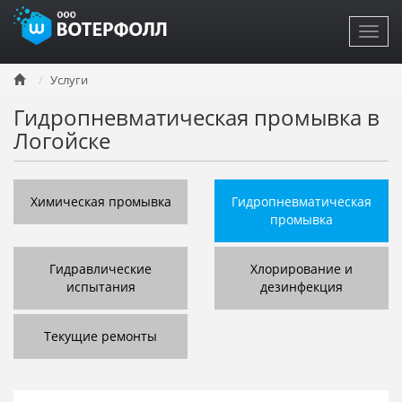
Toggl
navig
Перейти
Услуги
к
основному
Гидропневматическая промывка в
содержанию
Логойске
Химическая промывка
Гидропневматическая
промывка
Гидравлические
Хлорирование и
испытания
дезинфекция
Текущие ремонты