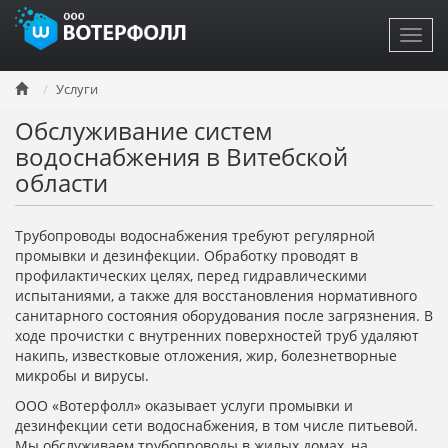
Toggl
navig
Перейти
Услуги
к
основному
Обслуживание систем
содержанию
водоснабжения в Витебской
области
Трубопроводы водоснабжения требуют регулярной
промывки и дезинфекции. Обработку проводят в
профилактических целях, перед гидравлическими
испытаниями, а также для восстановления нормативного
санитарного состояния оборудования после загрязнения. В
ходе прочистки с внутренних поверхностей труб удаляют
накипь, известковые отложения, жир, болезнетворные
микробы и вирусы.
ООО «Вотерфолл» оказывает услуги промывки и
дезинфекции сети водоснабжения, в том числе питьевой.
Мы обслуживаем трубопроводы в жилых домах, на