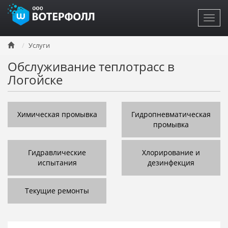
Toggl
navig
Перейти
Услуги
к
основному
Обслуживание теплотрасс в
содержанию
Логойске
Химическая промывка
Гидропневматическая
промывка
Гидравлические
Хлорирование и
испытания
дезинфекция
Текущие ремонты