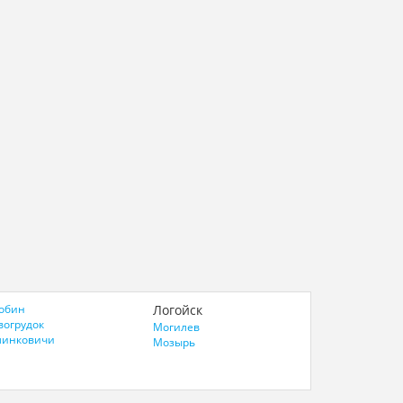
обин
Логойск
вогрудок
Могилев
линковичи
Мозырь