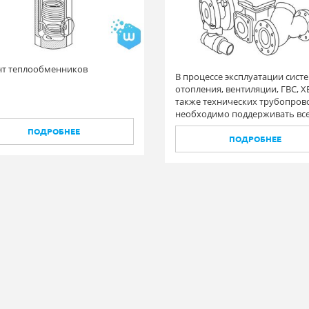
т теплообменников
В процессе эксплуатации сист
отопления, вентиляции, ГВС, ХВ
также технических трубопров
необходимо поддерживать вс
элементы в исправном состоян
ПОДРОБНЕЕ
том числе и запорную арматур
ПОДРОБНЕЕ