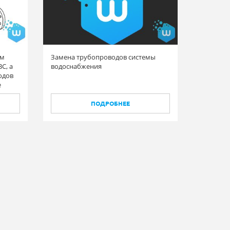
ем
Замена трубопроводов системы
С, а
водоснабжения
одов
е
ии, в
у.
ПОДРОБНЕЕ