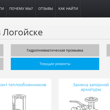
ГИ
ПОЧЕМУ МЫ?
ОТЗЫВЫ
КАК НАЙТИ
 Логойске
Гидропневматическая промывка
Текущие ремонты
онт теплообменников
Замена запорной
арматуры