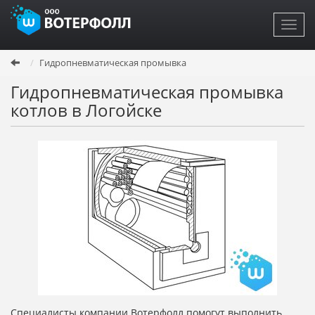
Toggl
navig
Перейти
Гидропневматическая промывка
к
основному
Гидропневматическая промывка
содержанию
котлов в Логойске
Специалисты компании Вотерфолл помогут выполнить