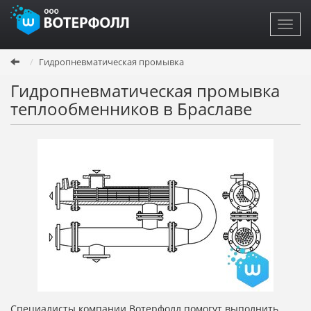
Toggl
navig
Перейти
Гидропневматическая промывка
к
основному
Гидропневматическая промывка
содержанию
теплообменников в Браславе
Специалисты компании Вотерфолл помогут выполнить