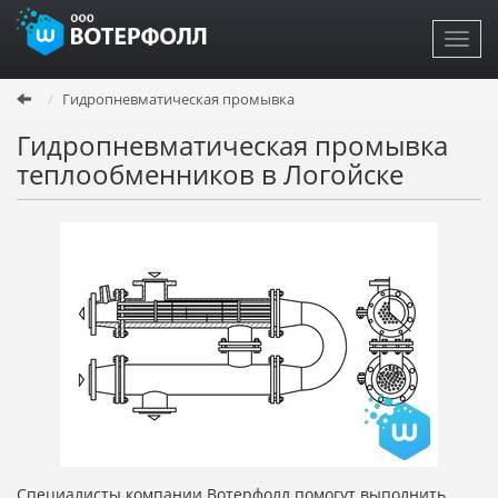
Toggl
navig
Перейти
Гидропневматическая промывка
к
основному
Гидропневматическая промывка
содержанию
теплообменников в Логойске
Специалисты компании Вотерфолл помогут выполнить