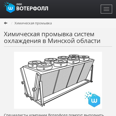
Toggl
navig
Перейти
Химическая промывка
к
основному
Химическая промывка систем
содержанию
охлаждения в Минской области
Специалисты компании Вотерфолл помогут выполнить