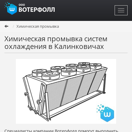
Toggl
navig
Перейти
Химическая промывка
к
основному
Химическая промывка систем
содержанию
охлаждения в Калинковичах
Специалисты компании Вотерфолл помогут выполнить