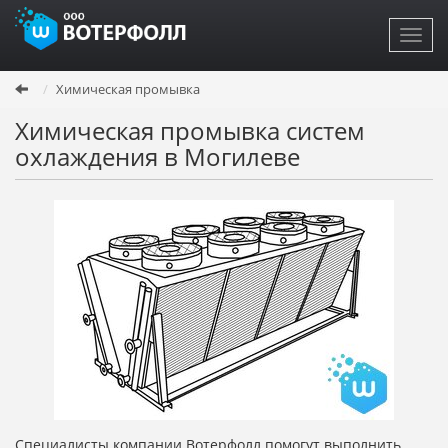
Toggl
navig
Перейти
Химическая промывка
к
основному
Химическая промывка систем
содержанию
охлаждения в Могилеве
Специалисты компании Вотерфолл помогут выполнить