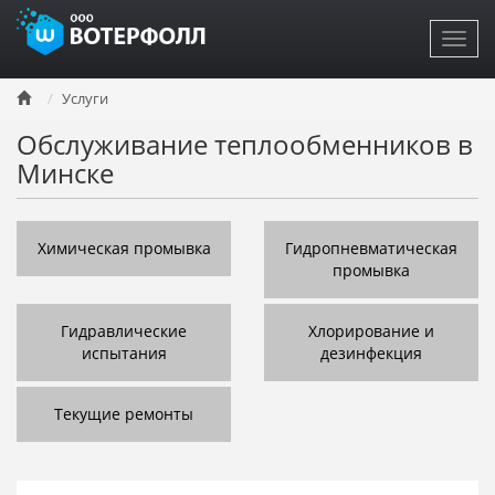
Toggl
navig
Перейти
Услуги
к
основному
Обслуживание теплообменников в
содержанию
Минске
Химическая промывка
Гидропневматическая
промывка
Гидравлические
Хлорирование и
испытания
дезинфекция
Текущие ремонты