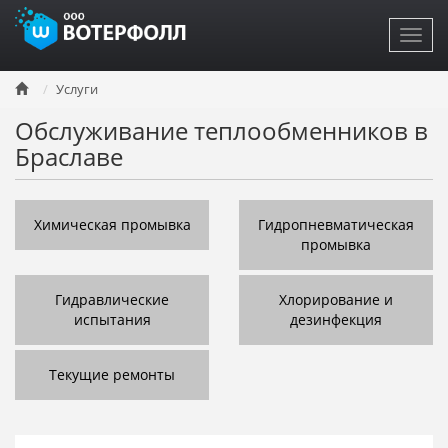
Toggl
navig
Перейти
Услуги
к
основному
Обслуживание теплообменников в
содержанию
Браславе
Химическая промывка
Гидропневматическая
промывка
Гидравлические
Хлорирование и
испытания
дезинфекция
Текущие ремонты