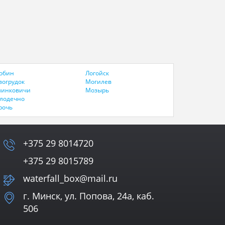
обин
Логойск
вогрудок
Могилев
линковичи
Мозырь
лодечно
рочь
+375 29 8014720
+375 29 8015789
waterfall_box@mail.ru
г. Минск, ул. Попова, 24а, каб.
506