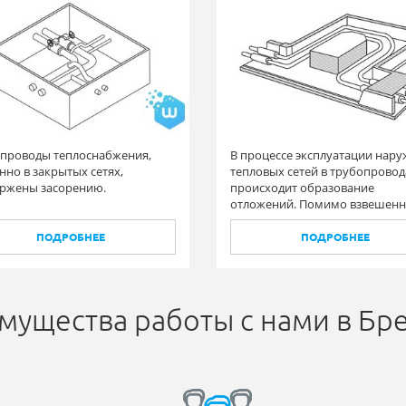
проводы теплоснабжения,
В процессе эксплуатации нар
нно в закрытых сетях,
тепловых сетей в трубопровод
ржены засорению.
происходит образование
отложений. Помимо взвешен
частиц образуются и твердые
отложения на стенках
ПОДРОБНЕЕ
ПОДРОБНЕЕ
трубопроводах.
мущества работы с нами в Бр