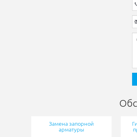
Обс
Замена запорной
Г
арматуры
п