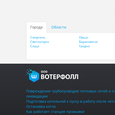
Города
Области
Сморгонь
Орша
Светлогорск
Барановичи
Слуцк
Гродно
Повреждения трубопроводов тепловых сетей и с
ликвидации
Подготовка котельной к пуску в работу после ле
Остановка котла
Как работает станция промывки