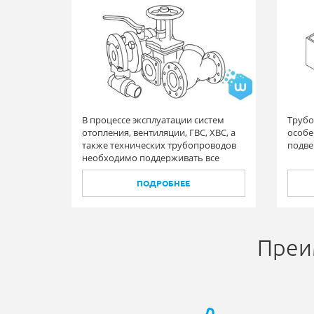
В процессе эксплуатации систем
Трубо
отопления, вентиляции, ГВС, ХВС, а
особе
также технических трубопроводов
подве
необходимо поддерживать все
элементы в исправном состоянии, в
том числе и запорную арматуру.
ПОДРОБНЕЕ
Преи