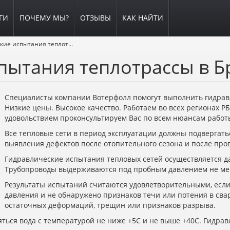
ГИ
ПОЧЕМУ МЫ?
ОТЗЫВЫ
КАК НАЙТИ
Гидравлические испытания теплотрассы
пытания теплотрассы в Б
Специалисты компании Вотерфолл помогут выполнить гидрав
Низкие цены. Высокое качество. Работаем во всех регионах РБ,
удовольствием проконсультируем Вас по всем нюансам работ
Все тепловые сети в период эксплуатации должны подвергат
выявления дефектов после отопительного сезона и после про
Гидравлические испытания тепловых сетей осуществляется да
Трубопроводы выдерживаются под пробным давлением не ме
Результаты испытаний считаются удовлетворительными, если
давления и не обнаружено признаков течи или потения в св
остаточных деформаций, трещин или признаков разрыва.
ться вода с температурой не ниже +5С и не выше +40С. Гидра