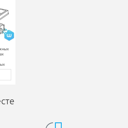
ужных
ах
ных
есте