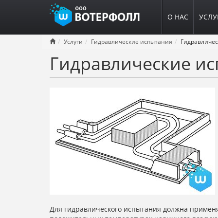
О НАС
УСЛУ
Перейти
Услуги
Гидравлические испытания
к
Гидравлические ис
основному
содержанию
Для гидравлического испытания должна применя