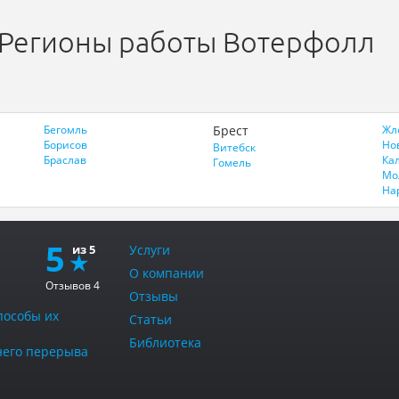
Регионы работы Вотерфолл
Бегомль
Брест
Жл
Борисов
Но
Витебск
Браслав
Ка
Гомель
Мо
На
5
Услуги
О компании
Отзывов
4
Отзывы
пособы их
Статьи
Библиотека
тнего перерыва