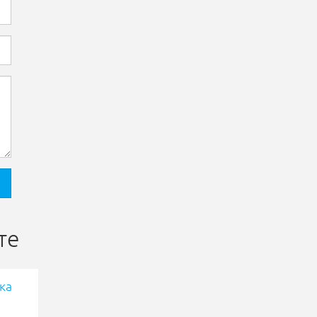
те
ка