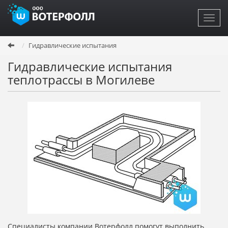
Toggl
navig
Перейти
Гидравлические испытания
к
основному
Гидравлические испытания
содержанию
теплотрассы в Могилеве
Специалисты компании Вотерфолл помогут выполнить