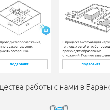
проводы теплоснабжения,
В процессе эксплуатации нар
нно в закрытых сетях,
тепловых сетей в трубопровод
ржены засорению.
происходит образование
отложений. Помимо взвешен
частиц образуются и твердые
отложения на стенках
ПОДРОБНЕЕ
ПОДРОБНЕЕ
трубопроводах.
ества работы с нами в Баран