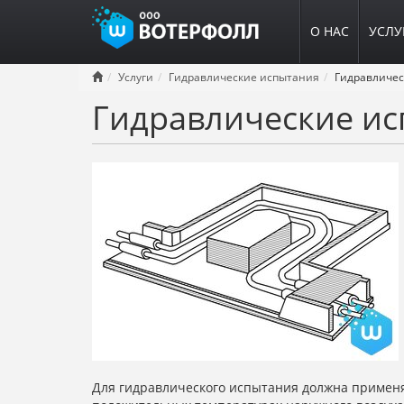
О НАС
УСЛУ
Перейти
Услуги
Гидравлические испытания
к
Гидравлические ис
основному
содержанию
Для гидравлического испытания должна применя