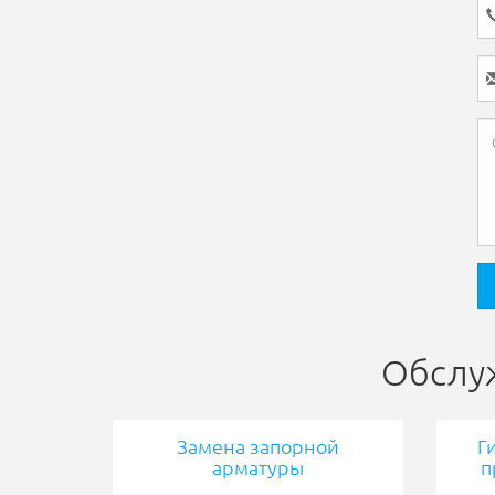
Обслуж
Замена запорной
Г
арматуры
п