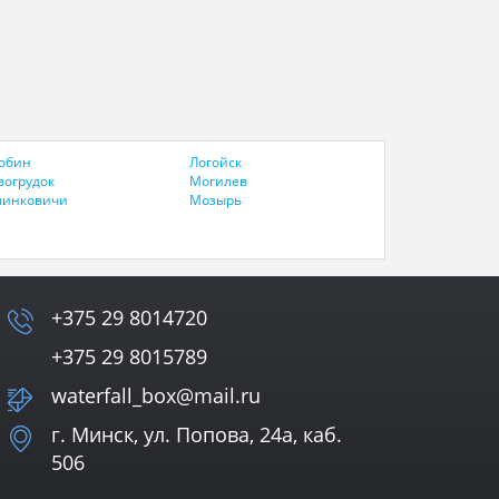
обин
Логойск
вогрудок
Могилев
линковичи
Мозырь
+375 29 8014720
+375 29 8015789
waterfall_box@mail.ru
г. Минск, ул. Попова, 24а, каб.
506