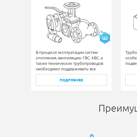
В процессе эксплуатации систем
Трубо
отопления, вентиляции, ГВС, ХВС, а
особе
также технических трубопроводов
подве
необходимо поддерживать все
элементы в исправном состоянии, в
том числе и запорную арматуру.
ПОДРОБНЕЕ
Преимущ