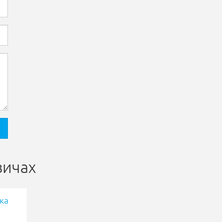
вичах
ка