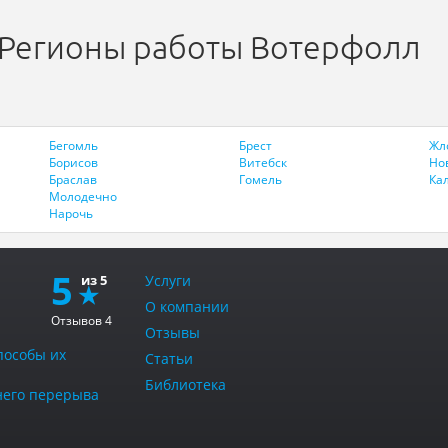
Регионы работы Вотерфолл
Бегомль
Брест
Жл
Борисов
Витебск
Но
Браслав
Гомель
Ка
Молодечно
Нарочь
5
Услуги
О компании
Отзывов
4
Отзывы
пособы их
Статьи
Библиотека
тнего перерыва