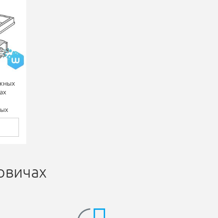
ужных
ах
ных
овичах