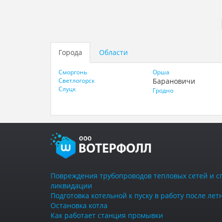
Города
Области
Сморгонь
Орша
Светлогорск
Барановичи
Слуцк
Гродно
Повреждения трубопроводов тепловых сетей и с
ликвидации
Подготовка котельной к пуску в работу после ле
Остановка котла
Как работает станция промывки