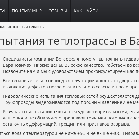
ГИ
ПОЧЕМУ МЫ?
ОТЗЫВЫ
КАК НАЙТИ
Гидравлические испытания теплотрассы
пытания теплотрассы в 
Специалисты компании Вотерфолл помогут выполнить гидрав
Барановичах. Низкие цены. Высокое качество. Работаем во все
Позвоните нам и мы с удовольствием проконсультируем Вас 
Все тепловые сети в период эксплуатации должны подвергат
выявления дефектов после отопительного сезона и после про
Гидравлические испытания тепловых сетей осуществляется да
Трубопроводы выдерживаются под пробным давлением не ме
Результаты испытаний считаются удовлетворительными, если
давления и не обнаружено признаков течи или потения в св
остаточных деформаций, трещин или признаков разрыва.
ться вода с температурой не ниже +5С и не выше +40С. Гидра