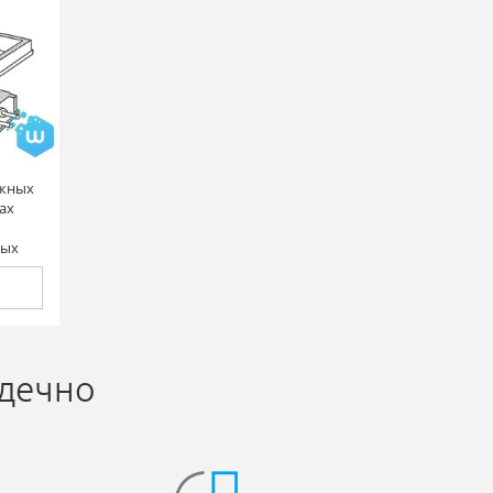
ужных
ах
ных
одечно