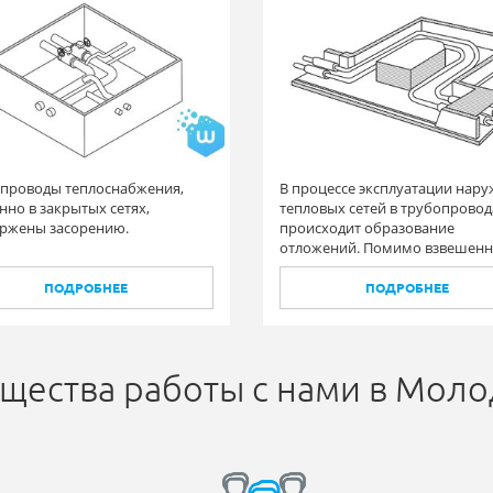
проводы теплоснабжения,
В процессе эксплуатации нар
нно в закрытых сетях,
тепловых сетей в трубопровод
ржены засорению.
происходит образование
отложений. Помимо взвешен
частиц образуются и твердые
отложения на стенках
ПОДРОБНЕЕ
ПОДРОБНЕЕ
трубопроводах.
щества работы с нами в Мол