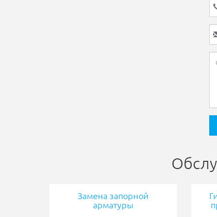
Обслу
Замена запорной
Г
арматуры
п