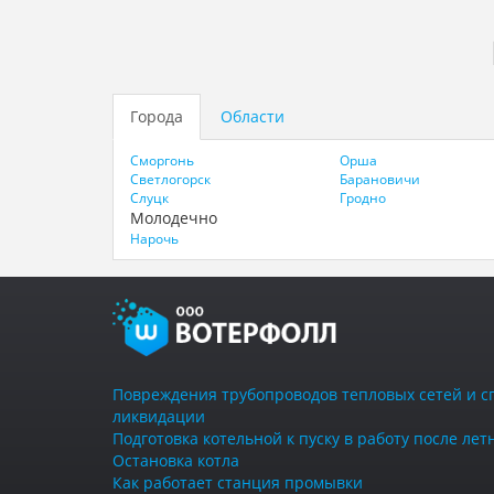
Города
Области
Сморгонь
Орша
Светлогорск
Барановичи
Слуцк
Гродно
Молодечно
Нарочь
Повреждения трубопроводов тепловых сетей и с
ликвидации
Подготовка котельной к пуску в работу после ле
Остановка котла
Как работает станция промывки