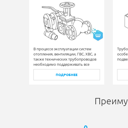
В процессе эксплуатации систем
Трубо
отопления, вентиляции, ГВС, ХВС, а
особе
также технических трубопроводов
подве
необходимо поддерживать все
элементы в исправном состоянии, в
том числе и запорную арматуру.
ПОДРОБНЕЕ
Преиму