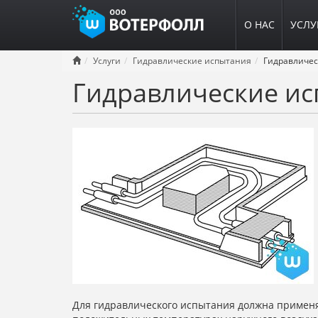
О НАС
УСЛУ
Перейти
Услуги
Гидравлические испытания
к
Гидравлические ис
основному
содержанию
Для гидравлического испытания должна применя