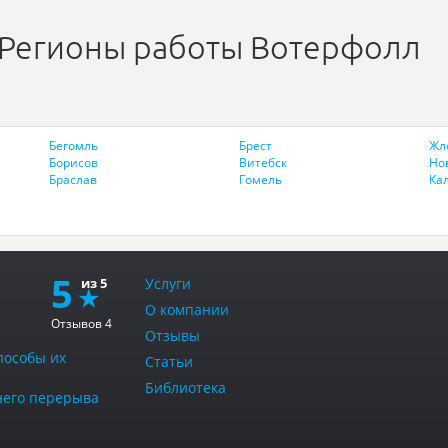
Регионы работы Вотерфолл
Бегомль
Брест
Жл
Борисов
Витебск
Но
Браслав
Гомель
Ка
5
Услуги
О компании
Отзывов
4
Отзывы
пособы их
Статьи
Библиотека
тнего перерыва