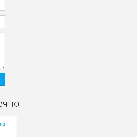
ечно
ка