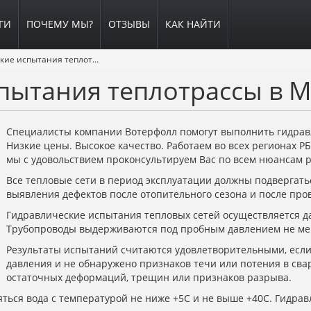
ГИ
ПОЧЕМУ МЫ?
ОТЗЫВЫ
КАК НАЙТИ
Гидравлические испытания теплотрассы
пытания теплотрассы в 
Специалисты компании Вотерфолл помогут выполнить гидрав
Низкие цены. Высокое качество. Работаем во всех регионах РБ
мы с удовольствием проконсультируем Вас по всем нюансам 
Все тепловые сети в период эксплуатации должны подвергат
выявления дефектов после отопительного сезона и после про
Гидравлические испытания тепловых сетей осуществляется да
Трубопроводы выдерживаются под пробным давлением не ме
Результаты испытаний считаются удовлетворительными, если
давления и не обнаружено признаков течи или потения в св
остаточных деформаций, трещин или признаков разрыва.
ться вода с температурой не ниже +5С и не выше +40С. Гидра