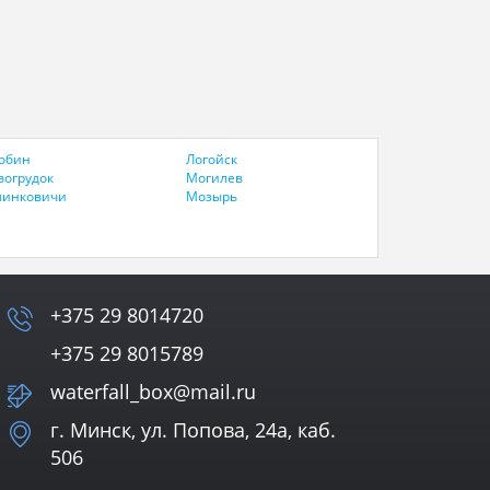
обин
Логойск
вогрудок
Могилев
линковичи
Мозырь
+375 29 8014720
+375 29 8015789
waterfall_box@mail.ru
г. Минск, ул. Попова, 24а, каб.
506