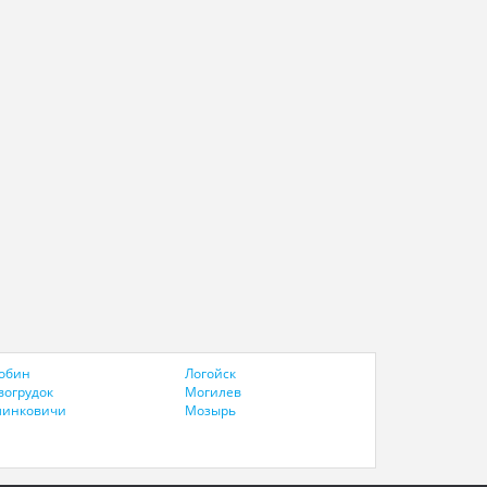
обин
Логойск
вогрудок
Могилев
линковичи
Мозырь