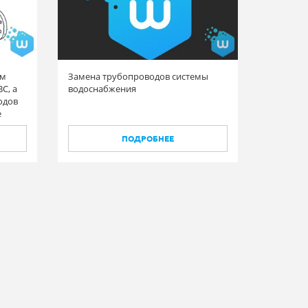
ем
Замена трубопроводов системы
С, а
водоснабжения
одов
е
ии, в
у.
ПОДРОБНЕЕ