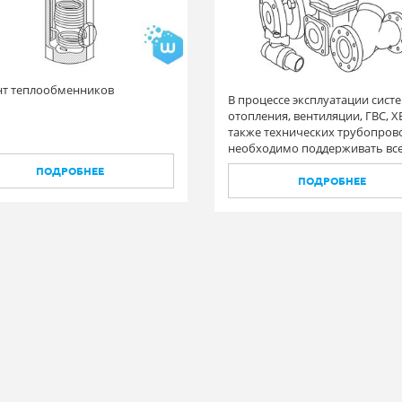
т теплообменников
В процессе эксплуатации сист
отопления, вентиляции, ГВС, ХВ
также технических трубопров
необходимо поддерживать вс
элементы в исправном состоян
ПОДРОБНЕЕ
том числе и запорную арматур
ПОДРОБНЕЕ