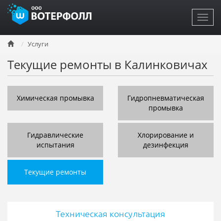
Toggl
navig
Перейти
Услуги
к
основному
Текущие ремонты в Калинковичах
содержанию
Химическая промывка
Гидропневматическая
промывка
Гидравлические
Хлорирование и
испытания
дезинфекция
Текущие ремонты
Техническая консультация